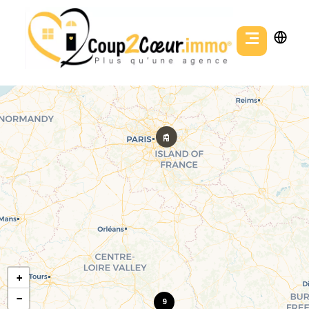
+
−
9