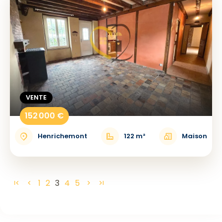
VENTE
152 000 €
Henrichemont
122 m²
Maison
1
2
3
4
5