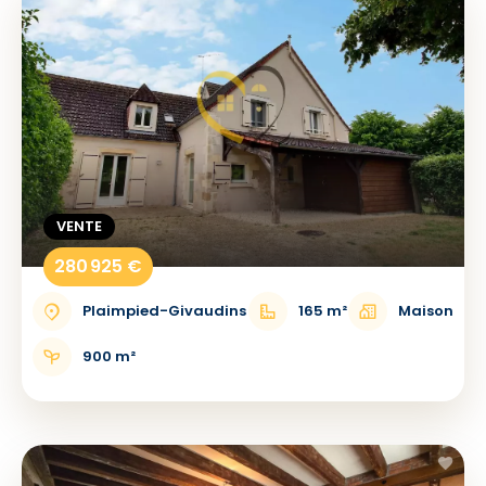
VENTE
280 925 €
Plaimpied-Givaudins
165 m²
Maison
900 m²