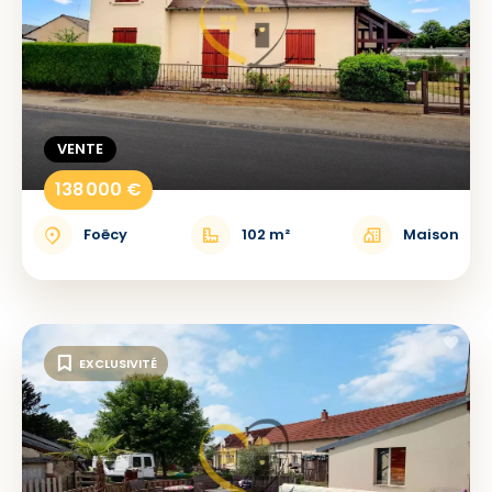
VENTE
138 000 €
Foëcy
102 m²
Maison
EXCLUSIVITÉ