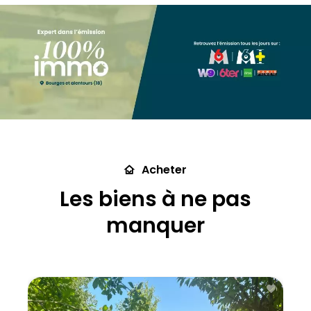
Type
de
bien
Types
Ville
Ville
Budget
max.
Acheter
Plus de
Les biens à ne pas
critères
manquer