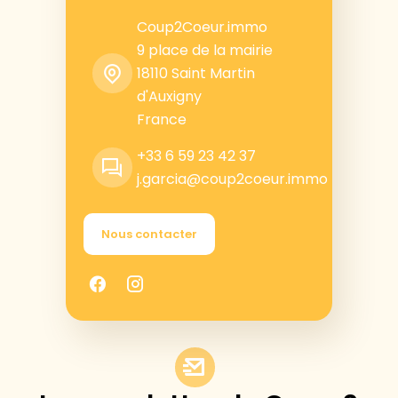
Coup2Coeur.immo
9 place de la mairie
18110
Saint Martin
d'Auxigny
France
+33 6 59 23 42 37
j.garcia@coup2coeur.immo
Nous contacter