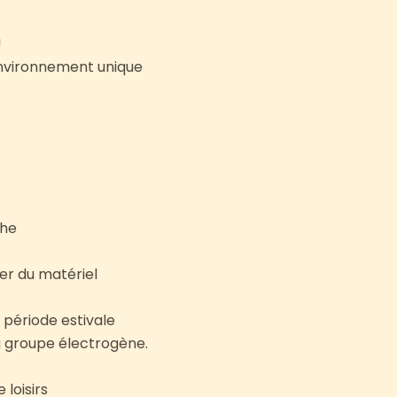
!
environnement unique
che
er du matériel
 période estivale
u groupe électrogène.
 loisirs