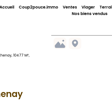
Accueil
Coup2pouce.immo
Ventes
Viager
Terra
Nos biens vendus
thenay, 10477 M²,
henay