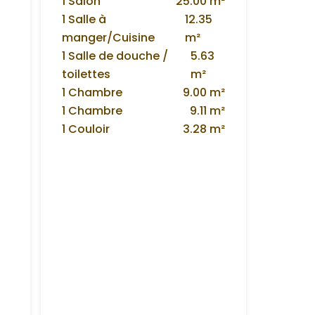
1 Salon
25.00 m²
1 Salle à
12.35
manger/Cuisine
m²
1 Salle de douche /
5.63
toilettes
m²
1 Chambre
9.00 m²
1 Chambre
9.11 m²
1 Couloir
3.28 m²