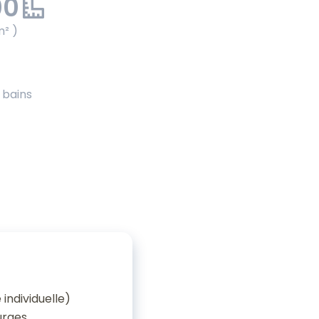
00
m² )
e bains
individuelle)
urges