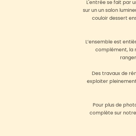
L'entrée se fait par
sur un un salon lumine
couloir dessert en
L’ensemble est entièr
complément, la m
rangem
Des travaux de rén
exploiter pleinement
Pour plus de phot
complète sur notre s