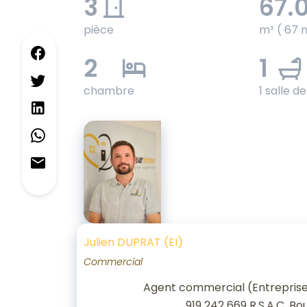
3
67.
pièce
m² ( 67 
2
1
chambre
1 salle d
Julien DUPRAT (EI)
Commercial
Agent commercial (Entreprise 
919 242 669 R.S.A.C. Bo