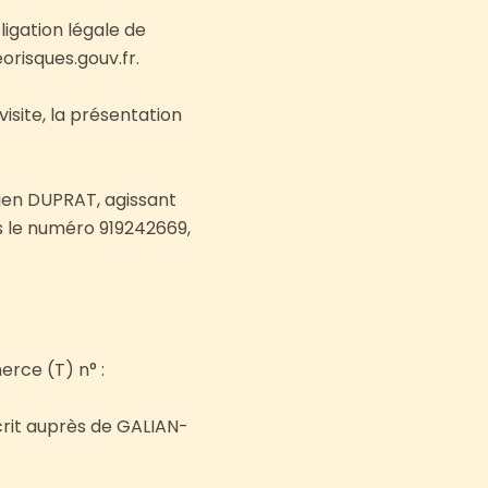
ligation légale de
orisques.gouv.fr.
visite, la présentation
lien DUPRAT, agissant
s le numéro 919242669,
rce (T) n° :
crit auprès de GALIAN-