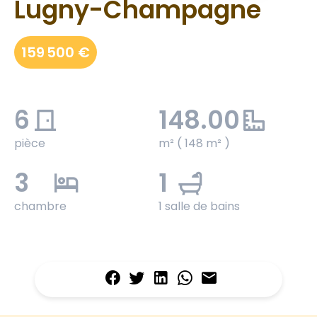
Lugny-Champagne
159 500 €
6
148.00
pièce
m² ( 148 m² )
3
1
chambre
1 salle de bains