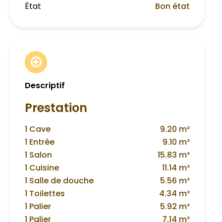
État
Bon état
Descriptif
Prestation
1 Cave
9.20 m²
1 Entrée
9.10 m²
1 Salon
15.83 m²
1 Cuisine
11.14 m²
1 Salle de douche
5.56 m²
1 Toilettes
4.34 m²
1 Palier
5.92 m²
1 Palier
7.14 m²