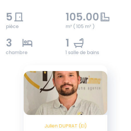
5
105.00
pièce
m² ( 105 m² )
3
1
chambre
1 salle de bains
Julien DUPRAT (EI)