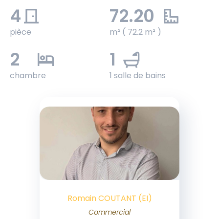
4
72.20
pièce
m² ( 72.2 m² )
2
1
chambre
1 salle de bains
Romain COUTANT (EI)
Commercial