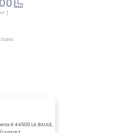
.00
m² )
e bains
ena à 44500 LA BAULE,
/contact