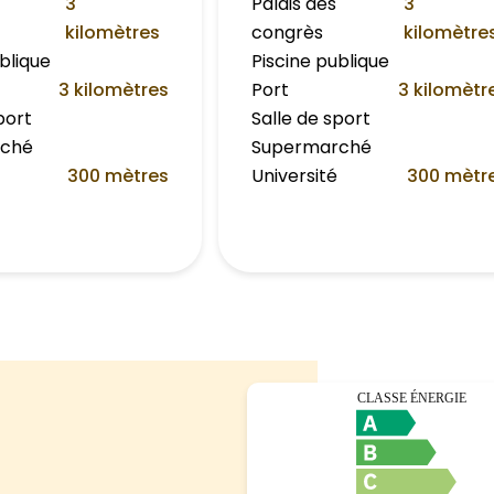
3
Palais des
3
kilomètres
congrès
kilomètre
blique
Piscine publique
3 kilomètres
Port
3 kilomètr
port
Salle de sport
rché
Supermarché
300 mètres
Université
300 mètr