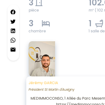
3
102
pièce
m² ( 102 
3
1
chambre
1 salle d
Jérémy GARCIA
Président St Martin d'Auxigny
MEDIMMOCONSO, 1 Allée du Parc Mesem
https://medimmoconso.fr