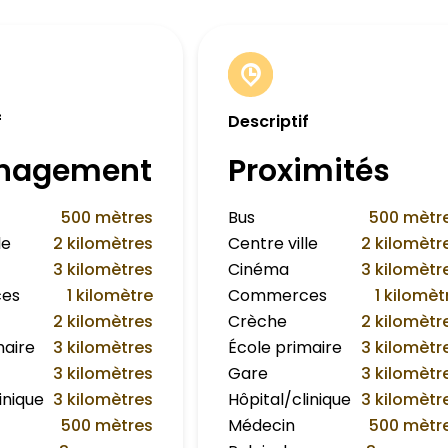
f
Descriptif
nagement
Proximités
500 mètres
Bus
500 mètr
le
2 kilomètres
Centre ville
2 kilomètr
3 kilomètres
Cinéma
3 kilomètr
es
1 kilomètre
Commerces
1 kilomèt
2 kilomètres
Crèche
2 kilomètr
maire
3 kilomètres
École primaire
3 kilomètr
3 kilomètres
Gare
3 kilomètr
inique
3 kilomètres
Hôpital/clinique
3 kilomètr
500 mètres
Médecin
500 mètr