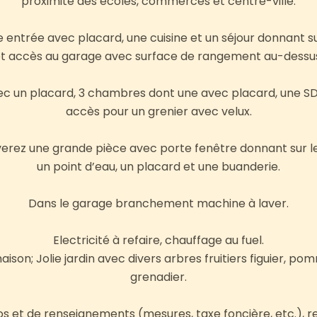
proximité des écoles, commerces et centre-ville.
e entrée avec placard, une cuisine et un séjour donnant s
t accès au garage avec surface de rangement au-dessu
vec un placard, 3 chambres dont une avec placard, une SD
accès pour un grenier avec velux.
erez une grande pièce avec porte fenêtre donnant sur le 
un point d’eau, un placard et une buanderie.
Dans le garage branchement machine à laver.
Electricité à refaire, chauffage au fuel.
ison; Jolie jardin avec divers arbres fruitiers figuier, pomm
grenadier.
os et de renseignements (mesures, taxe foncière, etc.), r