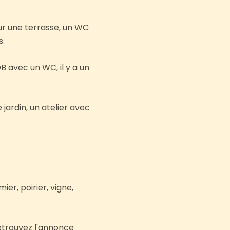
ur une terrasse, un WC
s.
B avec un WC, il y a un
jardin, un atelier avec
ier, poirier, vigne,
etrouvez l'annonce