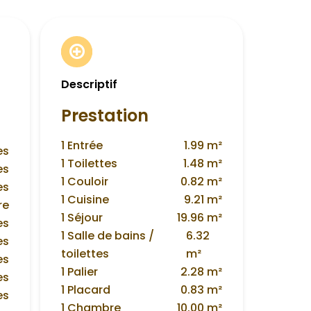
Descriptif
Prestation
1 Entrée
1.99 m²
es
1 Toilettes
1.48 m²
es
1 Couloir
0.82 m²
es
1 Cuisine
9.21 m²
re
1 Séjour
19.96 m²
es
1 Salle de bains /
6.32
es
toilettes
m²
es
1 Palier
2.28 m²
es
1 Placard
0.83 m²
es
1 Chambre
10.00 m²