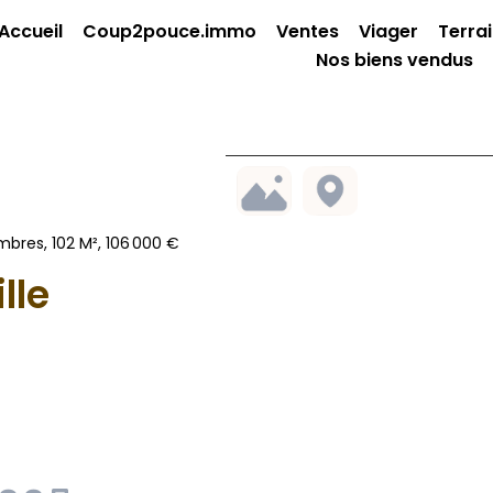
Accueil
Coup2pouce.immo
Ventes
Viager
Terra
Nos biens vendus
mbres, 102 M², 106 000 €
lle