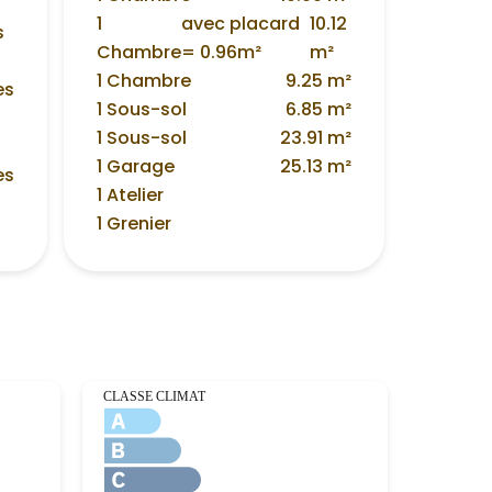
1
avec placard
10.12
s
Chambre
= 0.96m²
m²
1 Chambre
9.25 m²
es
1 Sous-sol
6.85 m²
1 Sous-sol
23.91 m²
1 Garage
25.13 m²
es
1 Atelier
1 Grenier