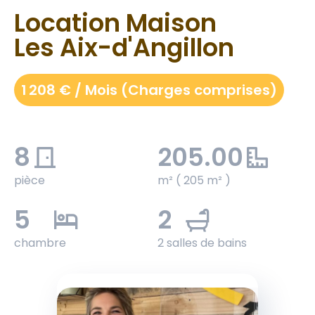
Location Maison
Les Aix-d'Angillon
1 208 € / Mois (Charges comprises)
8
205.00
pièce
m² ( 205 m² )
5
2
chambre
2 salles de bains