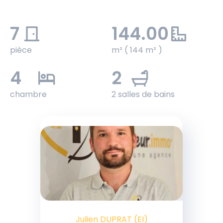
7
144.00
pièce
m² ( 144 m² )
4
2
chambre
2 salles de bains
Julien DUPRAT (EI)