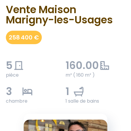
Vente Maison
Marigny-les-Usages
258 400 €
5
160.00
pièce
m² ( 160 m² )
3
1
chambre
1 salle de bains