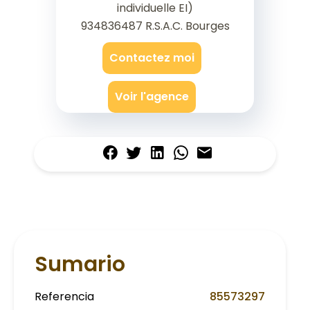
individuelle EI)
934836487 R.S.A.C. Bourges
Contactez moi
Voir l'agence
Sumario
Referencia
85573297