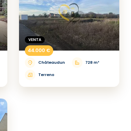
VENTA
44.000 €
Châteaudun
728 m²
Terreno