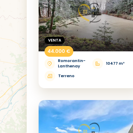
VENTA
44.000 €
Romorantin-
10477 m²
Lanthenay
Terreno