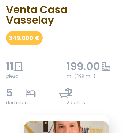
Venta Casa
Vasselay
349.000 €
11
199.00
pieza
m² ( 199 m² )
5
2
dormitorio
2 baños