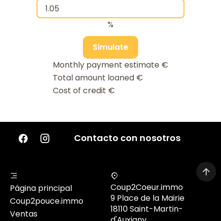
%
Simulate
Monthly payment estimate
€
Total amount loaned
€
Cost of credit
€
Contacto con nosotros
Coup2Coeur.immo
Página principal
9 Place de la Mairie
Coup2pouce.immo
18110 Saint-Martin-
Ventas
d'Auxigny