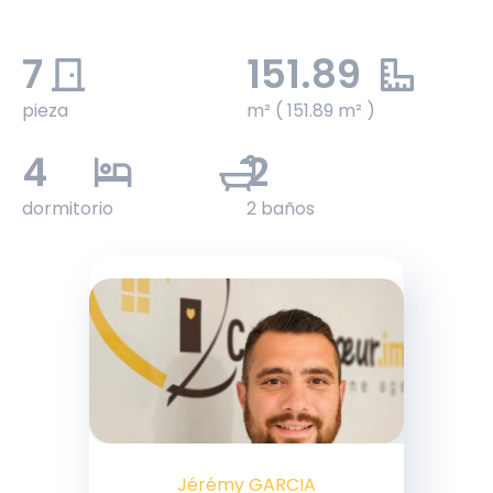
7
151.89
pieza
m² ( 151.89 m² )
4
2
dormitorio
2 baños
Jérémy GARCIA