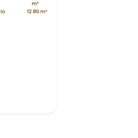
m²
rio
12.80 m²