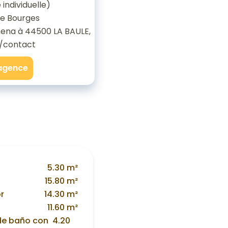
individuelle)
de Bourges
ena à 44500 LA BAULE,
/contact
'agence
5.30 m²
15.80 m²
r
14.30 m²
11.60 m²
de baño con
4.20