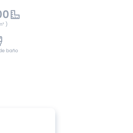
00
m² )
 de baño