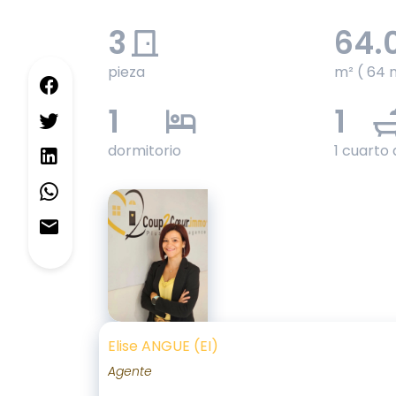
3
64.
pieza
m² ( 64 
1
1
dormitorio
1 cuarto
Elise ANGUE (EI)
Agente