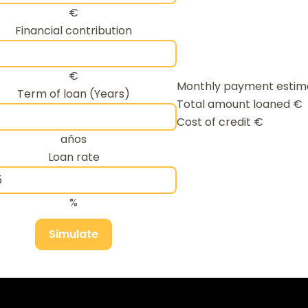
€
Financial contribution
€
Monthly payment esti
Term of loan (Years)
Total amount loaned
€
Cost of credit
€
años
Loan rate
%
Simulate