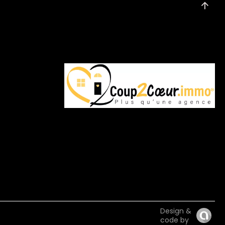
Design &
code by