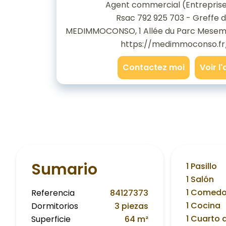
Agent commercial (Entreprise 
Rsac 792 925 703 - Greffe 
MEDIMMOCONSO, 1 Allée du Parc Mesem
https://medimmoconso.fr
Contactez moi
Voir l
Sumario
1 Pasillo
1 Salón
1 Comedo
Referencia
84127373
1 Cocina
Dormitorios
3 piezas
1 Cuarto 
Superficie
64 m²