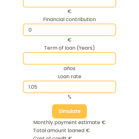
€
Financial contribution
€
Term of loan (Years)
años
Loan rate
%
Simulate
Monthly payment estimate
€
Total amount loaned
€
Cost of credit
€