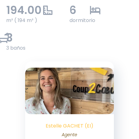
194.00
6
m² ( 194 m² )
dormitorio
3
3 baños
Estelle GACHET (EI)
Agente