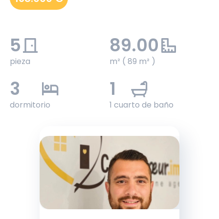
5
89.00
pieza
m² ( 89 m² )
3
1
dormitorio
1 cuarto de baño