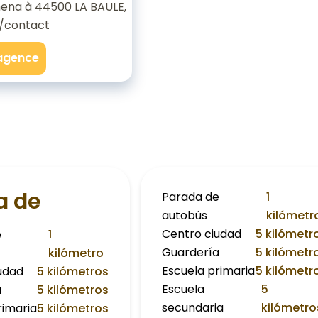
ena à 44500 LA BAULE,
/contact
'agence
a de
Parada de
1
autobús
kilómetr
Centro ciudad
5 kilómetr
e
1
Guardería
5 kilómetr
kilómetro
Escuela primaria
5 kilómetr
udad
5 kilómetros
Escuela
5
a
5 kilómetros
secundaria
kilómetro
rimaria
5 kilómetros