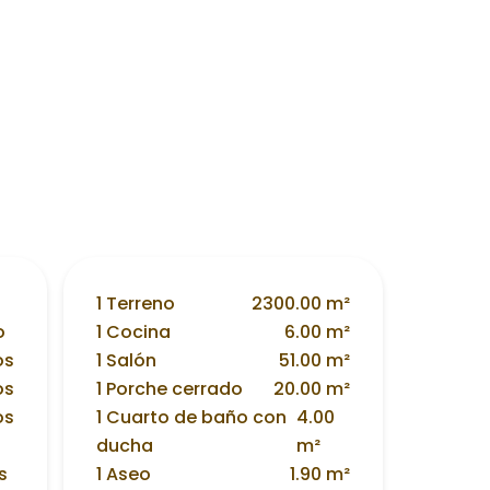
1 Terreno
2300.00 m²
o
1 Cocina
6.00 m²
os
1 Salón
51.00 m²
os
1 Porche cerrado
20.00 m²
os
1 Cuarto de baño con
4.00
ducha
m²
s
1 Aseo
1.90 m²