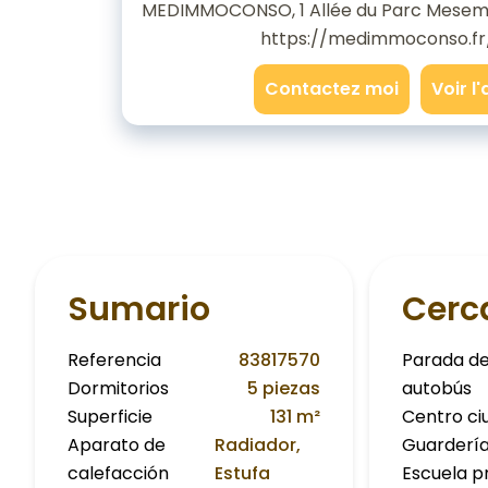
MEDIMMOCONSO, 1 Allée du Parc Mesem
https://medimmoconso.fr
Contactez moi
Voir l
Sumario
Cerc
Referencia
83817570
Parada d
Dormitorios
5 piezas
autobús
Superficie
131 m²
Centro ci
Aparato de
Radiador,
Guarderí
calefacción
Estufa
Escuela p