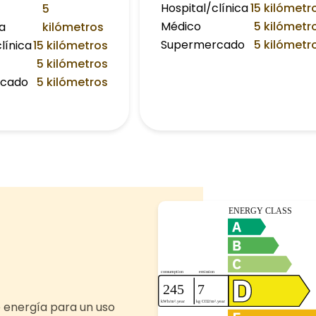
Hospital/clínica
15 kilómetr
5
Médico
5 kilómetr
a
kilómetros
Supermercado
5 kilómetr
línica
15 kilómetros
5 kilómetros
rcado
5 kilómetros
 energía para un uso