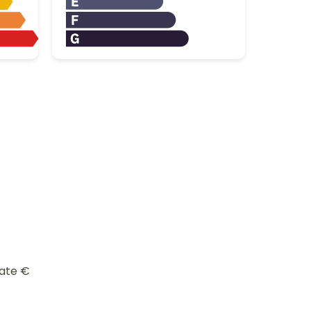
mate
€