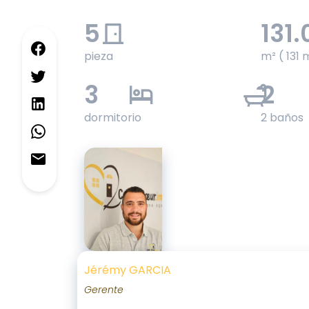
5
131.
pieza
m² ( 131 
3
2
dormitorio
2 baños
Jérémy GARCIA
Gerente