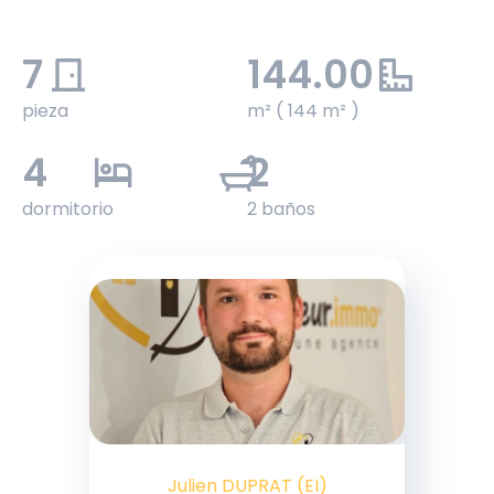
7
144.00
pieza
m² ( 144 m² )
4
2
dormitorio
2 baños
Julien DUPRAT (EI)