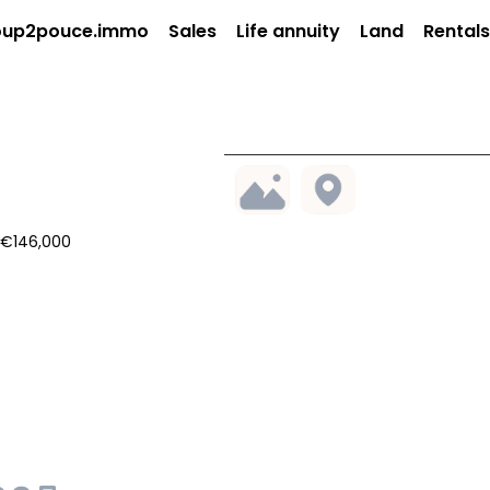
up2pouce.immo
Sales
Life annuity
Land
Rentals
 €146,000