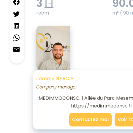
3
90.
room
m² ( 90 
Jérémy GARCIA
Company manager
MEDIMMOCONSO, 1 Allée du Parc Mesem
https://medimmoconso.fr
Contactez moi
Voir l