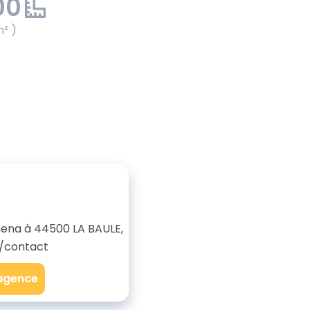
00
m² )
ena à 44500 LA BAULE,
/contact
'agence