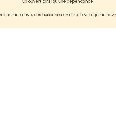
un ouvert ainsi qu'une dépendance.
maison; une cave, des huisseries en double vitrage, un en